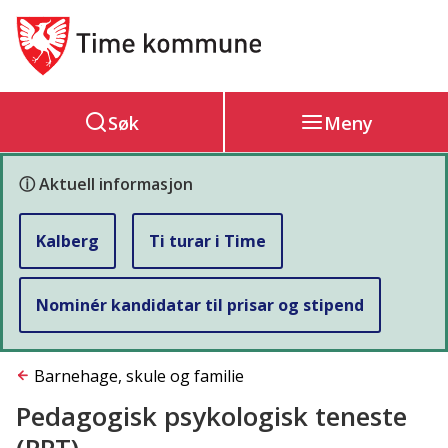
Hovedportal
Søk
Meny
ⓘ Aktuell informasjon
Kalberg
Ti turar i Time
Nominér kandidatar til prisar og stipend
Du
Barnehage, skule og familie
Pedagogisk psykologisk teneste
er