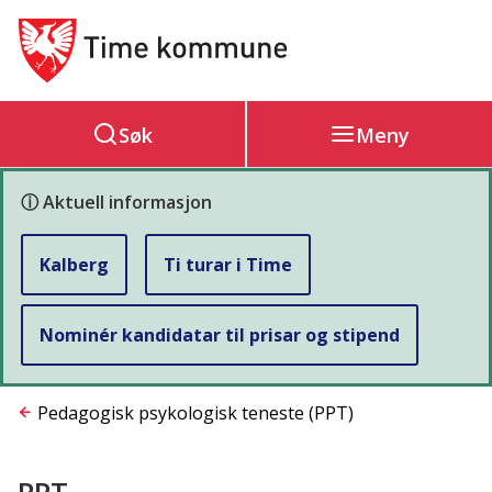
Hovedportal
Søk
Meny
ⓘ Aktuell informasjon
Kalberg
Ti turar i Time
Nominér kandidatar til prisar og stipend
Du
Pedagogisk psykologisk teneste (PPT)
er