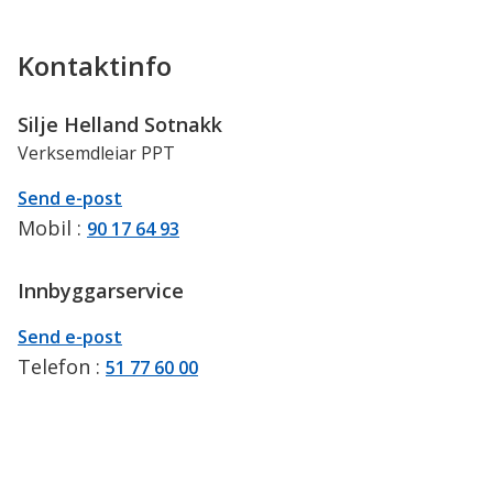
Kontaktinfo
Silje Helland Sotnakk
Verksemdleiar PPT
E-
til
Send e-post
post
Silje
Mobil
90 17 64 93
Helland
Sotnakk
Innbyggarservice
E-
til
Send e-post
post
Innbyggarservice
Telefon
51 77 60 00