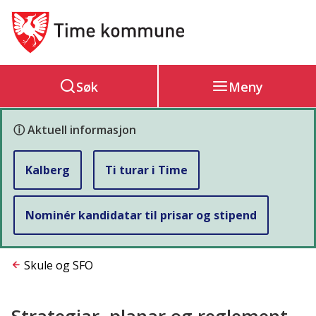
Hovedportal
Søk
Meny
ⓘ Aktuell informasjon
Kalberg
Ti turar i Time
Nominér kandidatar til prisar og stipend
Du
Skule og SFO
er