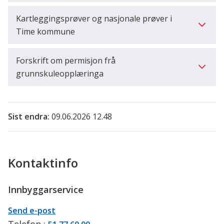
Kartleggingsprøver og nasjonale prøver i
Time kommune
Forskrift om permisjon frå
grunnskuleopplæringa
Sist endra
09.06.2026 12.48
Kontaktinfo
Innbyggarservice
E-
til
Send e-post
post
Innbyggarservice