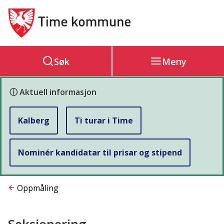
Hovedportal
Søk
Meny
ⓘ Aktuell informasjon
Kalberg
Ti turar i Time
Nominér kandidatar til prisar og stipend
Du
Oppmåling
er