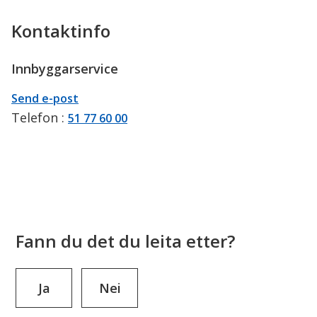
Kontaktinfo
Innbyggarservice
E-
til
Send e-post
post
Innbyggarservice
Telefon
51 77 60 00
Fann du det du leita etter?
Ja
Nei