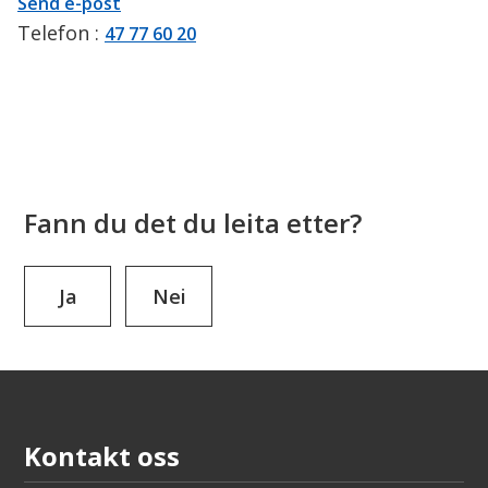
E-
til
Send e-post
post
Nasjonalt
Telefon
47 77 60 20
Garborgsenter
Fann du det du leita etter?
Ja
Nei
Kontakt oss