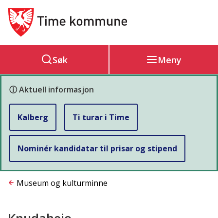
Hovedportal
Søk
Meny
ⓘ Aktuell informasjon
Kalberg
Ti turar i Time
Nominér kandidatar til prisar og stipend
Du
Museum og kulturminne
er