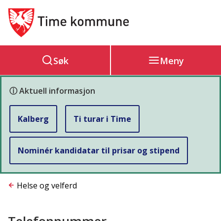
Hovedportal
Søk
Meny
ⓘ Aktuell informasjon
Kalberg
Ti turar i Time
Nominér kandidatar til prisar og stipend
Du
Helse og velferd
er