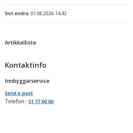
Sist endra
01.06.2026 14.42
Artikkelliste
Kontaktinfo
Innbyggarservice
E-
til
Send e-post
post
Innbyggarservice
Telefon
51 77 60 00