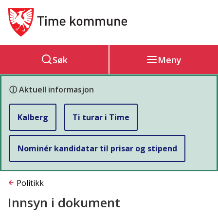
Hovedportal
Søk
Meny
ⓘ Aktuell informasjon
Kalberg
Ti turar i Time
Nominér kandidatar til prisar og stipend
Du
Politikk
Innsyn i dokument
er