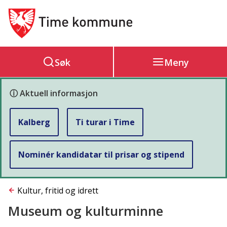
Hovedportal
Søk
Meny
ⓘ Aktuell informasjon
Kalberg
Ti turar i Time
Nominér kandidatar til prisar og stipend
Du
Kultur, fritid og idrett
Museum og kulturminne
er