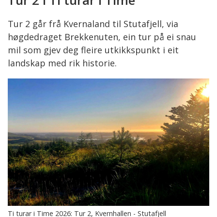
Tur 2 i Ti turar i Time
her:
Tur 2 går frå Kvernaland til Stutafjell, via
høgdedraget Brekkenuten, ein tur på ei snau
mil som gjev deg fleire utkikkspunkt i eit
landskap med rik historie.
Ti turar i Time 2026: Tur 2, Kvernhallen - Stutafjell