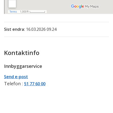
Sist endra
16.03.2026 09.24
Kontaktinfo
Innbyggarservice
E-
til
Send e-post
post
Innbyggarservice
Telefon
51 77 60 00