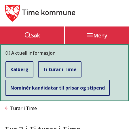
Hovedportal
Søk
Meny
ⓘ Aktuell informasjon
Kalberg
Ti turar i Time
Nominér kandidatar til prisar og stipend
Du
Turar i Time
er