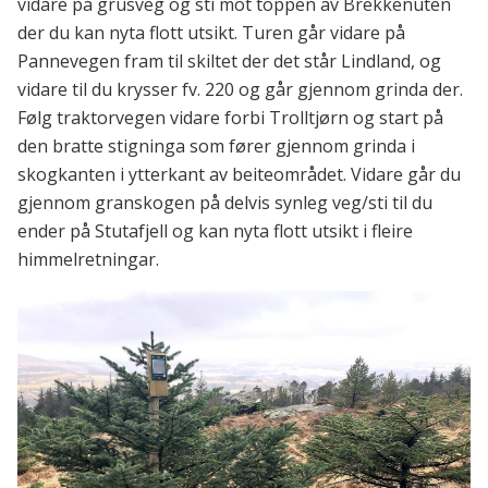
vidare på grusveg og sti mot toppen av Brekkenuten
der du kan nyta flott utsikt. Turen går vidare på
Pannevegen fram til skiltet der det står Lindland, og
vidare til du krysser fv. 220 og går gjennom grinda der.
Følg traktorvegen vidare forbi Trolltjørn og start på
den bratte stigninga som fører gjennom grinda i
skogkanten i ytterkant av beiteområdet. Vidare går du
gjennom granskogen på delvis synleg veg/sti til du
ender på Stutafjell og kan nyta flott utsikt i fleire
himmelretningar.