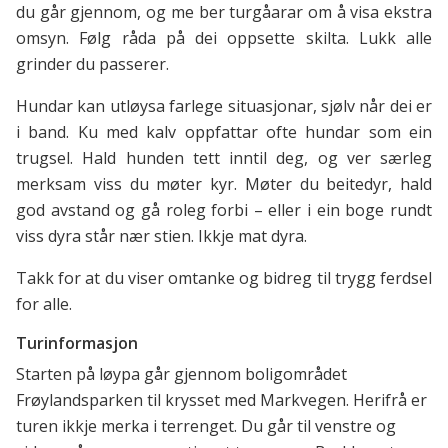
du går gjennom, og me ber turgåarar om å visa ekstra
omsyn. Følg råda på dei oppsette skilta. Lukk alle
grinder du passerer.
Hundar kan utløysa farlege situasjonar, sjølv når dei er
i band. Ku med kalv oppfattar ofte hundar som ein
trugsel. Hald hunden tett inntil deg, og ver særleg
merksam viss du møter kyr. Møter du beitedyr, hald
god avstand og gå roleg forbi – eller i ein boge rundt
viss dyra står nær stien. Ikkje mat dyra.
Takk for at du viser omtanke og bidreg til trygg ferdsel
for alle.
Turinformasjon
Starten på løypa går gjennom boligområdet
Frøylandsparken til krysset med Markvegen. Herifrå er
turen ikkje merka i terrenget. Du går til venstre og