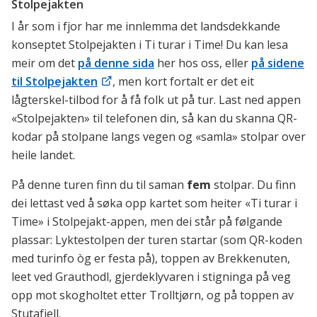
Stolpejakten
I år som i fjor har me innlemma det landsdekkande
konseptet Stolpejakten i Ti turar i Time! Du kan lesa
meir om det
på denne sida
her hos oss, eller
på sidene
til Stolpejakten
, men kort fortalt er det eit
lågterskel-tilbod for å få folk ut på tur. Last ned appen
«Stolpejakten» til telefonen din, så kan du skanna QR-
kodar på stolpane langs vegen og «samla» stolpar over
heile landet.
På denne turen finn du til saman
fem
stolpar. Du finn
dei lettast ved å søka opp kartet som heiter «Ti turar i
Time» i Stolpejakt-appen, men dei står på følgande
plassar: Lyktestolpen der turen startar (som QR-koden
med turinfo òg er festa på), toppen av Brekkenuten,
leet ved Grauthodl, gjerdeklyvaren i stigninga på veg
opp mot skogholtet etter Trolltjørn, og på toppen av
Stutafjell.