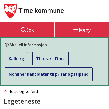
Hovedportal
Søk
Meny
ⓘ Aktuell informasjon
Kalberg
Ti turar i Time
Nominér kandidatar til prisar og stipend
Du
Helse og velferd
Legeteneste
er