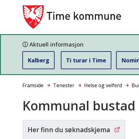
Ho
ⓘ Aktuell informasjon
Kalberg
Ti turar i Time
Nominé
Du
Framside
Tenester
Helse og velferd
Bu
er
Kommunal bustad
her:
Her finn du søknadskjema