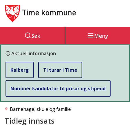
Hovedportal
Søk
Meny
ⓘ Aktuell informasjon
Kalberg
Ti turar i Time
Nominér kandidatar til prisar og stipend
Du
Barnehage, skule og familie
Tidleg innsats
er