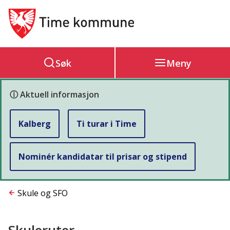
Hovedportal
Søk
Meny
ⓘ Aktuell informasjon
Kalberg
Ti turar i Time
Nominér kandidatar til prisar og stipend
Du
Skule og SFO
er