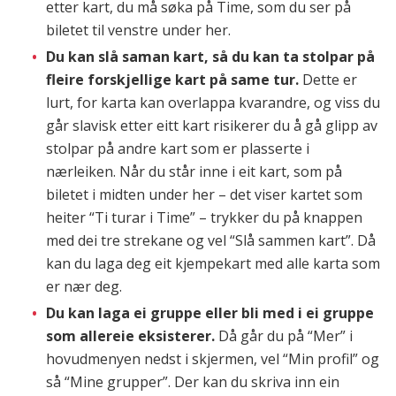
etter kart, du må søka på Time, som du ser på
biletet til venstre under her.
Du kan slå saman kart, så du kan ta stolpar på
fleire forskjellige kart på same tur.
Dette er
lurt, for karta kan overlappa kvarandre, og viss du
går slavisk etter eitt kart risikerer du å gå glipp av
stolpar på andre kart som er plasserte i
nærleiken. Når du står inne i eit kart, som på
biletet i midten under her – det viser kartet som
heiter “Ti turar i Time” – trykker du på knappen
med dei tre strekane og vel “Slå sammen kart”. Då
kan du laga deg eit kjempekart med alle karta som
er nær deg.
Du kan laga ei gruppe eller bli med i ei gruppe
som allereie eksisterer.
Då går du på “Mer” i
hovudmenyen nedst i skjermen, vel “Min profil” og
så “Mine grupper”. Der kan du skriva inn ein