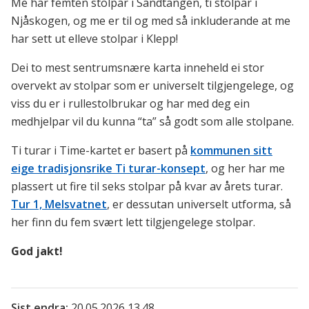
Me har femten stolpar i Sandtangen, ti stolpar i
Njåskogen, og me er til og med så inkluderande at me
har sett ut elleve stolpar i Klepp!
Dei to mest sentrumsnære karta inneheld ei stor
overvekt av stolpar som er universelt tilgjengelege, og
viss du er i rullestolbrukar og har med deg ein
medhjelpar vil du kunna “ta” så godt som alle stolpane.
Ti turar i Time-kartet er basert på
kommunen sitt
eige tradisjonsrike Ti turar-konsept
, og her har me
plassert ut fire til seks stolpar på kvar av årets turar.
Tur 1, Melsvatnet
, er dessutan universelt utforma, så
her finn du fem svært lett tilgjengelege stolpar.
God jakt!
Sist endra
20.05.2026 13.48