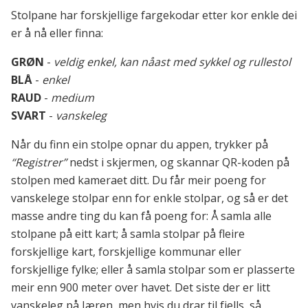
Stolpane har forskjellige fargekodar etter kor enkle dei
er å nå eller finna:
GRØN
-
veldig enkel, kan nåast med sykkel og rullestol
BLÅ
-
enkel
RAUD
-
medium
SVART
-
vanskeleg
Når du finn ein stolpe opnar du appen, trykker på
“Registrer”
nedst i skjermen, og skannar QR-koden på
stolpen med kameraet ditt. Du får meir poeng for
vanskelege stolpar enn for enkle stolpar, og så er det
masse andre ting du kan få poeng for: Å samla alle
stolpane på eitt kart; å samla stolpar på fleire
forskjellige kart, forskjellige kommunar eller
forskjellige fylke; eller å samla stolpar som er plasserte
meir enn 900 meter over havet. Det siste der er litt
vanskeleg på Jæren, men hvis du drar til fjells, så