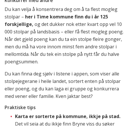
Konkurrer med andre
Du kan velja å konsentrera deg om å ta flest mogleg
stolpar –
her i Time kommune finn du i år 125
forskjellige,
og det dukker nok etter kvart opp vel 10
000 stolpar på landsbasis – eller få flest mogleg poeng.
Når det gjeld poeng kan du ta ein stolpe fleire gonger,
men du må ha vore innom minst fem andre stolpar i
mellomtida. Når du tek ein stolpe på nytt får du halve
poengsummen.
Du kan finna deg sjølv i listene i appen, som viser alle
stolpejegerane i heile landet, sortert enten på stolpar
eller poeng, og du kan laga ei gruppe og konkurrera
med vener eller familie. Kven jaktar best?
Praktiske tips
Karta er sorterte på kommune, ikkje på stad.
Det vil seia at du ikkje finn Bryne viss du søker