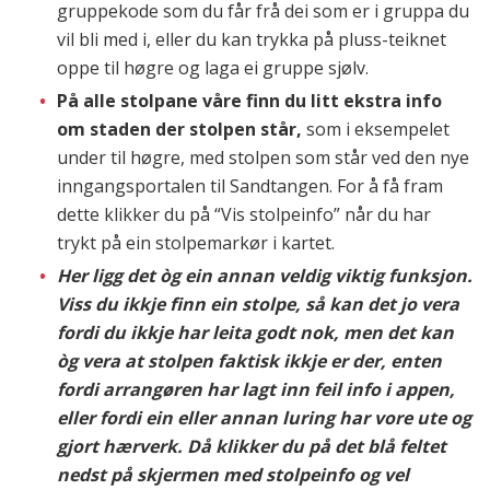
gruppekode som du får frå dei som er i gruppa du
vil bli med i, eller du kan trykka på pluss-teiknet
oppe til høgre og laga ei gruppe sjølv.
På alle stolpane våre finn du litt ekstra info
om staden der stolpen står,
som i eksempelet
under til høgre, med stolpen som står ved den nye
inngangsportalen til Sandtangen. For å få fram
dette klikker du på “Vis stolpeinfo” når du har
trykt på ein stolpemarkør i kartet.
Her ligg det òg ein annan veldig viktig funksjon.
Viss du ikkje finn ein stolpe, så kan det jo vera
fordi du ikkje har leita godt nok, men det kan
òg vera at stolpen faktisk ikkje er der, enten
fordi arrangøren har lagt inn feil info i appen,
eller fordi ein eller annan luring har vore ute og
gjort hærverk. Då klikker du på det blå feltet
nedst på skjermen med stolpeinfo og vel