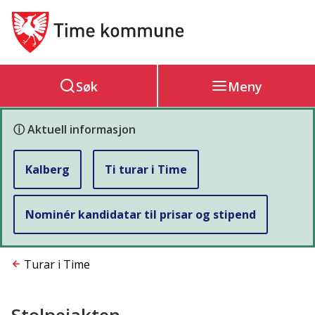
Hovedportal
Søk
Meny
ⓘ Aktuell informasjon
Kalberg
Ti turar i Time
Nominér kandidatar til prisar og stipend
Du
Turar i Time
er