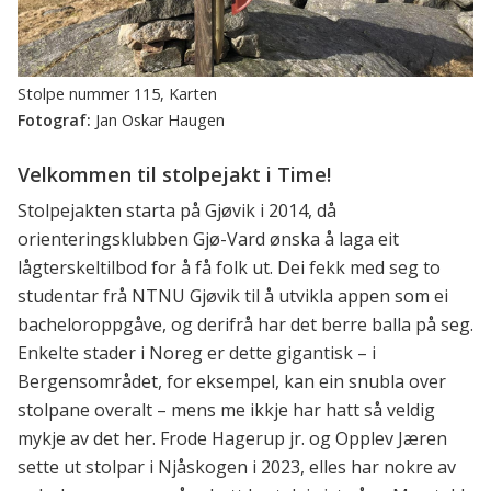
Stolpe nummer 115, Karten
Jan Oskar Haugen
Velkommen til stolpejakt i Time!
Stolpejakten starta på Gjøvik i 2014, då
orienteringsklubben Gjø-Vard ønska å laga eit
lågterskeltilbod for å få folk ut. Dei fekk med seg to
studentar frå NTNU Gjøvik til å utvikla appen som ei
bacheloroppgåve, og derifrå har det berre balla på seg.
Enkelte stader i Noreg er dette gigantisk – i
Bergensområdet, for eksempel, kan ein snubla over
stolpane overalt – mens me ikkje har hatt så veldig
mykje av det her. Frode Hagerup jr. og Opplev Jæren
sette ut stolpar i Njåskogen i 2023, elles har nokre av