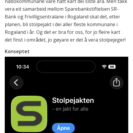
nabokommunane våre hatt kart dei siste åra. Men takk
vera eit samarbeid mellom Sparebankstiftelsen SR-
Bank og frivilligsentralane i Rogaland skal det, etter
planen, bli stolpejakt i dei aller fleste kommunane i
Rogaland i år. Og det er bra for oss, for jo fleire kart
det finst i området, jo gøyare er det å vera stolpejeger!
Konseptet